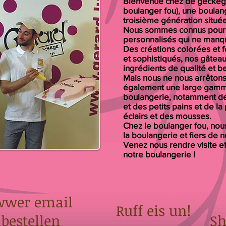
Bienvenue chez de geckege
boulanger fou), une boulang
troisième génération situ
Nous sommes connus pour 
personnalisés qui ne manqu
Des créations colorées et f
et sophistiqués, nos gâtea
ingrédients de qualité et 
Mais nous ne nous arrêtons
également une large gamm
boulangerie, notamment de 
et des petits pains et de la
éclairs et des mousses.
Chez le boulanger fou, no
la boulangerie et fiers de n
Venez nous rendre visite e
notre boulangerie !
wwer email
Ruff eis un!
bestellen
Sh