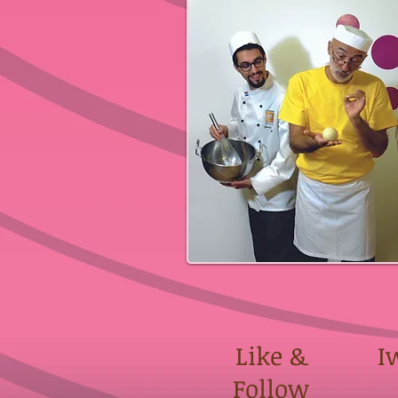
Like &
I
Follow