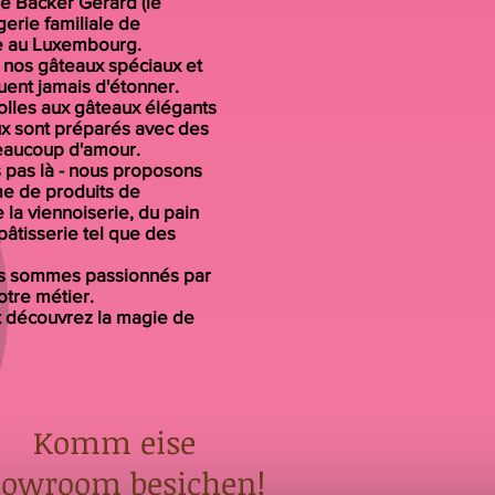
 Bäcker Gerard (le
erie familiale de
ée au Luxembourg.
nos gâteaux spéciaux et
ent jamais d'étonner.
olles aux gâteaux élégants
ux sont préparés avec des
beaucoup d'amour.
 pas là - nous proposons
e de produits de
la viennoiserie, du pain
 pâtisserie tel que des
us sommes passionnés par
otre métier.
t découvrez la magie de
Komm eise
owroom besichen!